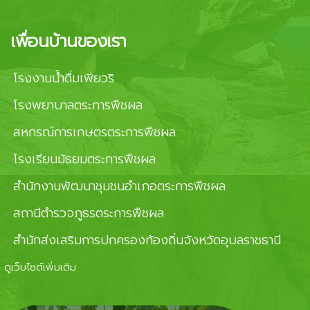
เพื่อนบ้านของเรา
โรงงานน้ำดื่มเพียวริ
-
โรงพยาบาลตระการพืชผล
-
สหกรณ์การเกษตรตระการพืชผล
-
โรงเรียนมัธยมตระการพืชผล
-
สำนักงานพัฒนาชุมชนอำเภอตระการพืชผล
-
สถานีตำรวจภูธรตระการพืชผล
-
สำนักส่งเสริมการปกครองท้องถิ่นจังหวัดอุบลราชธานี
-
ดูเว็บไซต์เพิ่มเติม