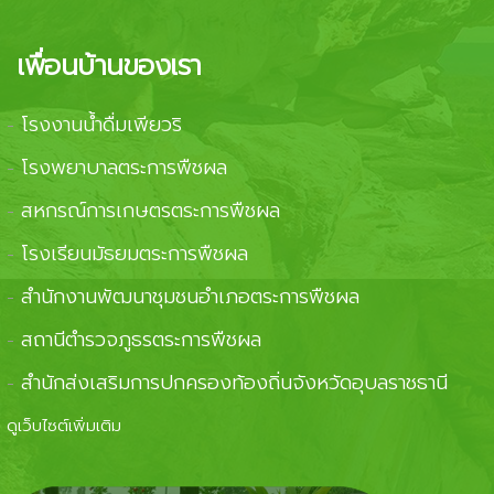
เพื่อนบ้านของเรา
โรงงานน้ำดื่มเพียวริ
-
โรงพยาบาลตระการพืชผล
-
สหกรณ์การเกษตรตระการพืชผล
-
โรงเรียนมัธยมตระการพืชผล
-
สำนักงานพัฒนาชุมชนอำเภอตระการพืชผล
-
สถานีตำรวจภูธรตระการพืชผล
-
สำนักส่งเสริมการปกครองท้องถิ่นจังหวัดอุบลราชธานี
-
ดูเว็บไซต์เพิ่มเติม