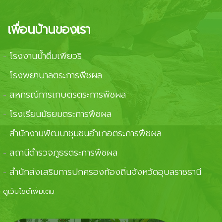
เพื่อนบ้านของเรา
โรงงานน้ำดื่มเพียวริ
-
โรงพยาบาลตระการพืชผล
-
สหกรณ์การเกษตรตระการพืชผล
-
โรงเรียนมัธยมตระการพืชผล
-
สำนักงานพัฒนาชุมชนอำเภอตระการพืชผล
-
สถานีตำรวจภูธรตระการพืชผล
-
สำนักส่งเสริมการปกครองท้องถิ่นจังหวัดอุบลราชธานี
-
ดูเว็บไซต์เพิ่มเติม