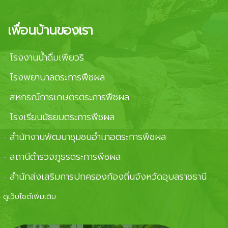
เพื่อนบ้านของเรา
โรงงานน้ำดื่มเพียวริ
-
โรงพยาบาลตระการพืชผล
-
สหกรณ์การเกษตรตระการพืชผล
-
โรงเรียนมัธยมตระการพืชผล
-
สำนักงานพัฒนาชุมชนอำเภอตระการพืชผล
-
สถานีตำรวจภูธรตระการพืชผล
-
สำนักส่งเสริมการปกครองท้องถิ่นจังหวัดอุบลราชธานี
-
ดูเว็บไซต์เพิ่มเติม