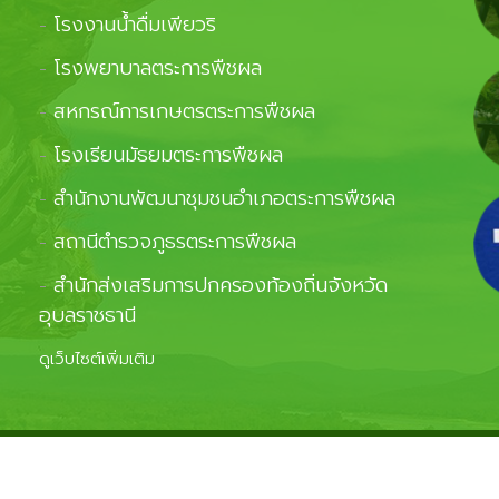
โรงงานน้ำดื่มเพียวริ
-
โรงพยาบาลตระการพืชผล
-
สหกรณ์การเกษตรตระการพืชผล
-
โรงเรียนมัธยมตระการพืชผล
-
สำนักงานพัฒนาชุมชนอำเภอตระการพืชผล
-
สถานีตำรวจภูธรตระการพืชผล
-
สำนักส่งเสริมการปกครองท้องถิ่นจังหวัด
-
อุบลราชธานี
ดูเว็บไซต์เพิ่มเติม
ghts Reserved