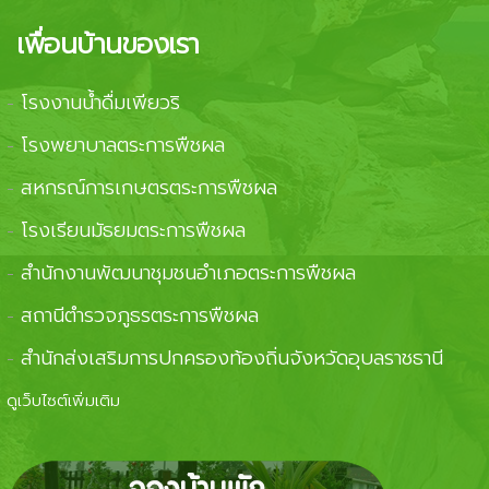
เพื่อนบ้านของเรา
โรงงานน้ำดื่มเพียวริ
-
โรงพยาบาลตระการพืชผล
-
สหกรณ์การเกษตรตระการพืชผล
-
โรงเรียนมัธยมตระการพืชผล
-
สำนักงานพัฒนาชุมชนอำเภอตระการพืชผล
-
สถานีตำรวจภูธรตระการพืชผล
-
สำนักส่งเสริมการปกครองท้องถิ่นจังหวัดอุบลราชธานี
-
ดูเว็บไซต์เพิ่มเติม