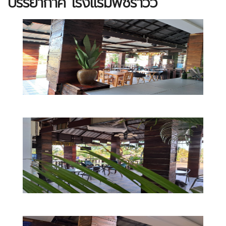
บรรยากาศ โรงแรมพัชราวิว