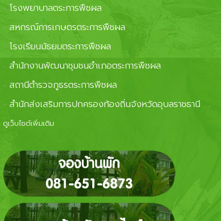
โรงพยาบาลตระการพืชผล
-
สหกรณ์การเกษตรตระการพืชผล
-
โรงเรียนมัธยมตระการพืชผล
-
สำนักงานพัฒนาชุมชนอำเภอตระการพืชผล
-
สถานีตำรวจภูธรตระการพืชผล
-
สำนักส่งเสริมการปกครองท้องถิ่นจังหวัดอุบลราชธานี
-
ดูเว็บไซต์เพิ่มเติม