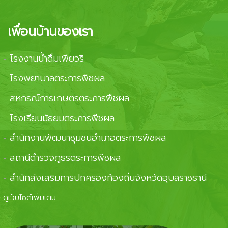
เพื่อนบ้านของเรา
โรงงานน้ำดื่มเพียวริ
-
โรงพยาบาลตระการพืชผล
-
สหกรณ์การเกษตรตระการพืชผล
-
โรงเรียนมัธยมตระการพืชผล
-
สำนักงานพัฒนาชุมชนอำเภอตระการพืชผล
-
สถานีตำรวจภูธรตระการพืชผล
-
สำนักส่งเสริมการปกครองท้องถิ่นจังหวัดอุบลราชธานี
-
ดูเว็บไซต์เพิ่มเติม