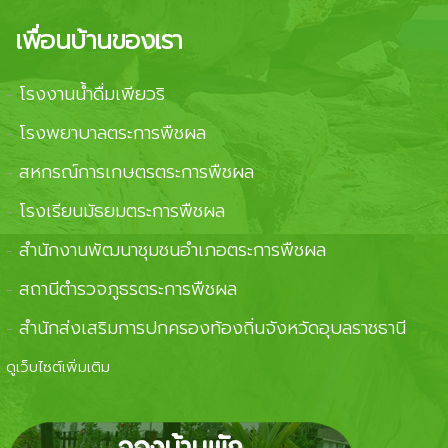
เพื่อนบ้านของเรา
โรงงานน้ำดื่มเพียวริ
-
โรงพยาบาลตระการพืชผล
-
สหกรณ์การเกษตรตระการพืชผล
-
โรงเรียนมัธยมตระการพืชผล
-
สำนักงานพัฒนาชุมชนอำเภอตระการพืชผล
-
สถานีตำรวจภูธรตระการพืชผล
-
สำนักส่งเสริมการปกครองท้องถิ่นจังหวัดอุบลราชธานี
-
ดูเว็บไซต์เพิ่มเติม