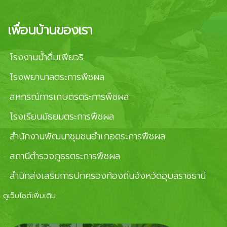
เพื่อนบ้านของเรา
โรงงานน้ำดื่มเพียวริ
-
โรงพยาบาลตระการพืชผล
-
สหกรณ์การเกษตรตระการพืชผล
-
โรงเรียนมัธยมตระการพืชผล
-
สำนักงานพัฒนาชุมชนอำเภอตระการพืชผล
-
สถานีตำรวจภูธรตระการพืชผล
-
สำนักส่งเสริมการปกครองท้องถิ่นจังหวัดอุบลราชธานี
-
ดูเว็บไซต์เพิ่มเติม