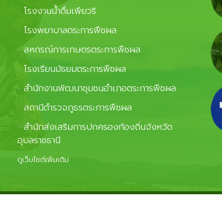
โรงงานน้ำดื่มเพียวริ
-
โรงพยาบาลตระการพืชผล
-
สหกรณ์การเกษตรตระการพืชผล
-
โรงเรียนมัธยมตระการพืชผล
-
สำนักงานพัฒนาชุมชนอำเภอตระการพืชผล
-
สถานีตำรวจภูธรตระการพืชผล
-
สำนักส่งเสริมการปกครองท้องถิ่นจังหวัด
-
อุบลราชธานี
ดูเว็บไซต์เพิ่มเติม
ghts Reserved