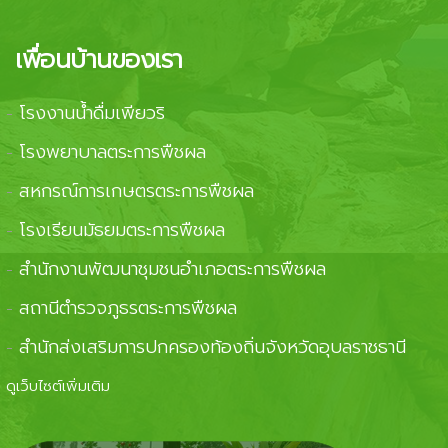
เพื่อนบ้านของเรา
โรงงานน้ำดื่มเพียวริ
-
โรงพยาบาลตระการพืชผล
-
สหกรณ์การเกษตรตระการพืชผล
-
โรงเรียนมัธยมตระการพืชผล
-
สำนักงานพัฒนาชุมชนอำเภอตระการพืชผล
-
สถานีตำรวจภูธรตระการพืชผล
-
สำนักส่งเสริมการปกครองท้องถิ่นจังหวัดอุบลราชธานี
-
ดูเว็บไซต์เพิ่มเติม