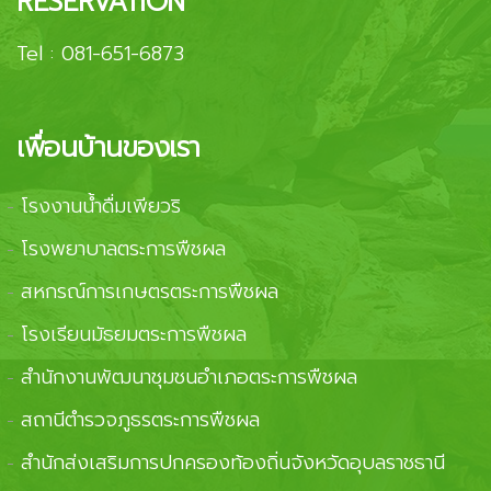
RESERVATION
Tel :
081-651-6873
เพื่อนบ้านของเรา
โรงงานน้ำดื่มเพียวริ
-
โรงพยาบาลตระการพืชผล
-
สหกรณ์การเกษตรตระการพืชผล
-
โรงเรียนมัธยมตระการพืชผล
-
สำนักงานพัฒนาชุมชนอำเภอตระการพืชผล
-
สถานีตำรวจภูธรตระการพืชผล
-
สำนักส่งเสริมการปกครองท้องถิ่นจังหวัดอุบลราชธานี
-