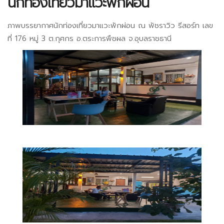
นักท่องเที่ยวมาแวะพักผ่อน
ภาพบรรยากาศนักท่องเที่ยวมาแวะพักผ่อน ณ พัชราวิว รีสอร์ท เลข
ที่ 176 หมู่ 3 ต.กุศกร อ.ตระการพืชผล จ.อุบลราชธานี