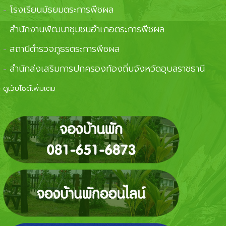
โรงเรียนมัธยมตระการพืชผล
-
สำนักงานพัฒนาชุมชนอำเภอตระการพืชผล
-
สถานีตำรวจภูธรตระการพืชผล
-
สำนักส่งเสริมการปกครองท้องถิ่นจังหวัดอุบลราชธานี
-
ดูเว็บไซต์เพิ่มเติม